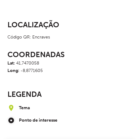
LOCALIZAÇÃO
Código QR: Encraves
COORDENADAS
Lat:
41,7470058
Long:
-8,8771605
LEGENDA
Tema
Ponto de interesse