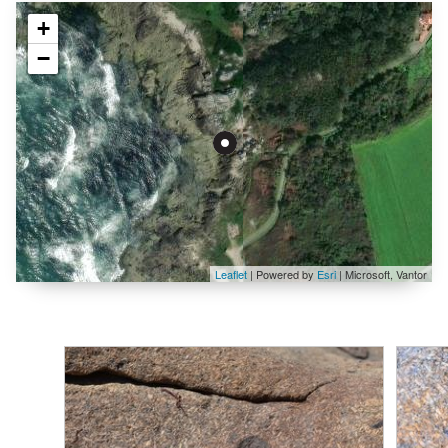
+
−
Leaflet
| Powered by
Esri
|
Microsoft, Vantor