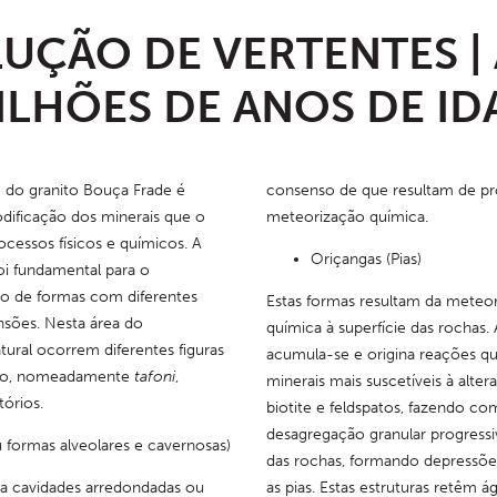
UÇÃO DE VERTENTES | 
ILHÕES DE ANOS DE ID
do granito Bouça Frade é 
consenso de que resultam de pr
dificação dos minerais que o 
meteorização química.
essos físicos e químicos. A 
Oriçangas (Pias)
i fundamental para o 
o de formas com diferentes 
Estas formas resultam da meteori
sões. Nesta área do 
química à superfície das rochas. 
al ocorrem diferentes figuras 
acumula-se e origina reações q
ão, nomeadamente 
tafoni
, 
minerais mais suscetíveis à alte
tórios.
biotite e feldspatos, fazendo co
desagregação granular progressiv
u formas alveolares e cavernosas)
das rochas, formando depressões
 cavidades arredondadas ou 
as pias. Estas estruturas retêm 