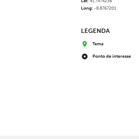
Lat:
41,7474236
Long:
-8,8767201
LEGENDA
Tema
Ponto de interesse