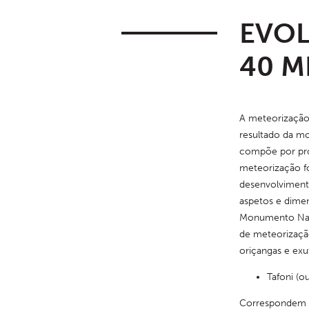
EVOL
40 M
A meteorização 
resultado da mo
compõe por proc
meteorização fo
desenvolviment
aspetos e dimen
Monumento Natur
de meteorizaç
oriçangas e exu
Tafoni (o
Correspondem a