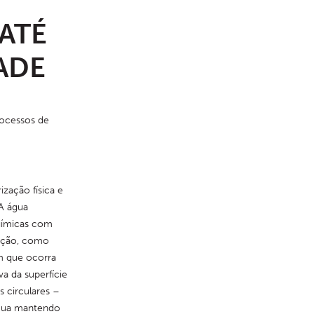
ATÉ
ADE
ocessos de 
zação física e 
A água 
uímicas com 
ração, como 
m que ocorra 
a da superfície 
 circulares – 
água mantendo 