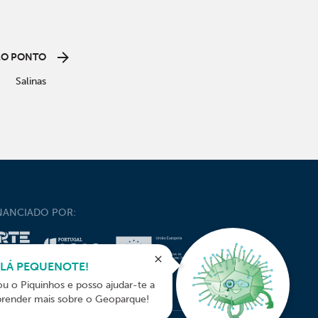
MO PONTO
Salinas
NANCIADO POR:
LÁ PEQUENOTE!
ou o Piquinhos e posso ajudar-te a
prender mais sobre o Geoparque!