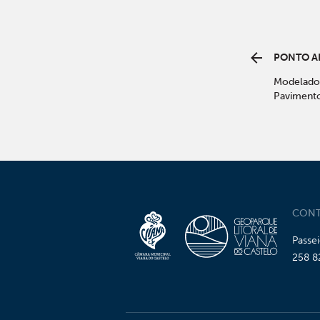
PONTO A
Modelado 
Paviment
CONT
Passe
258 8