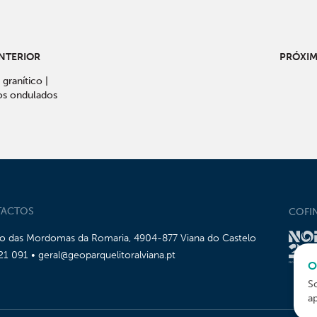
NTERIOR
PRÓXI
granítico |
os ondulados
ACTOS
COFI
io das Mordomas da Romaria, 4904-877 Viana do Castelo
21 091 • geral@geoparquelitoralviana.pt
O
S
a