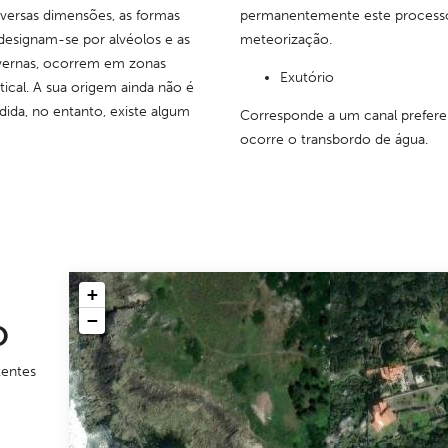
iversas dimensões, as formas 
permanentemente este processo
esignam-se por alvéolos e as 
meteorização.
vernas, ocorrem em zonas 
Exutório
ical. A sua origem ainda não é 
da, no entanto, existe algum 
Corresponde a um canal preferen
ocorre o transbordo de água.
+
−
O
tentes